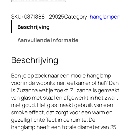
s
d
p
i
SKU:
08718881129025
Category:
hanglampen
r
g
Beschrijving
o
e
n
p
Aanvullende informatie
k
r
e
i
Beschrijving
l
j
i
s
j
i
Ben je op zoek naar een mooie hanglamp
k
s
voor in de woonkamer, eetkamer of hal? Dan
e
:
is Zuzanna wat je zoekt. Zuzanna is gemaakt
p
€
van glas met staal en afgewerkt in het zwart
r
5
met goud. Het glas maakt gebruik van een
i
3
smoke effect, dat zorgt voor een warm en
j
.
gezellig lichteffect in de ruimte. De
s
9
hanglamp heeft een totale diameter van 25
w
5