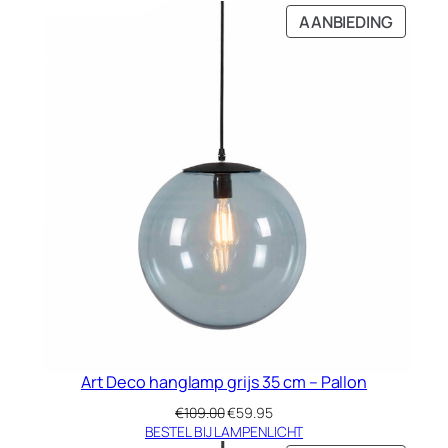
was:
is:
PRODU
AANBIEDING
€435.00.
€179.00.
IN
DE
UITVE
Art Deco hanglamp grijs 35 cm – Pallon
Oorspronkelijke
Huidige
€
109.00
€
59.95
prijs
prijs
BESTEL BIJ LAMPENLICHT