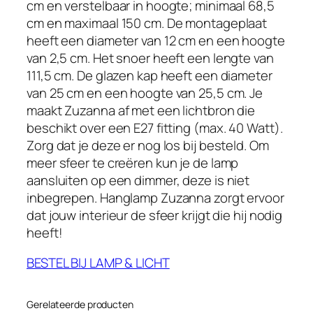
cm en verstelbaar in hoogte; minimaal 68,5
a
.
cm en maximaal 150 cm. De montageplaat
s
heeft een diameter van 12 cm en een hoogte
:
van 2,5 cm. Het snoer heeft een lengte van
€
111,5 cm. De glazen kap heeft een diameter
1
van 25 cm en een hoogte van 25,5 cm. Je
1
maakt Zuzanna af met een lichtbron die
9
beschikt over een E27 fitting (max. 40 Watt).
.
Zorg dat je deze er nog los bij besteld. Om
0
meer sfeer te creëren kun je de lamp
0
aansluiten op een dimmer, deze is niet
.
inbegrepen. Hanglamp Zuzanna zorgt ervoor
dat jouw interieur de sfeer krijgt die hij nodig
heeft!
BESTEL BIJ LAMP & LICHT
Gerelateerde producten