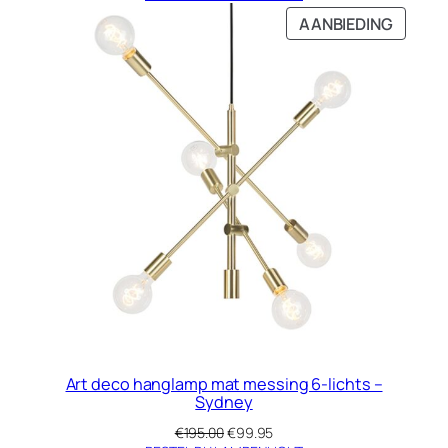
was:
is:
PRODU
AANBIEDING
€119.00.
€59.95.
IN
DE
UITVE
Art deco hanglamp mat messing 6-lichts –
Sydney
Oorspronkelijke
Huidige
€
195.00
€
99.95