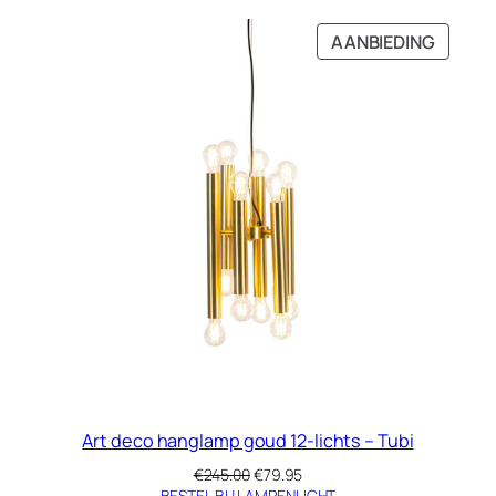
PRODU
AANBIEDING
IN
DE
UITVE
Art deco hanglamp goud 12-lichts – Tubi
Oorspronkelijke
Huidige
€
245.00
€
79.95
prijs
prijs
BESTEL BIJ LAMPENLICHT