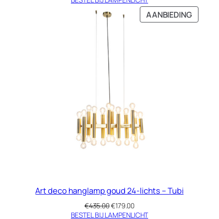
was:
is:
PRODU
AANBIEDING
€245.00.
€79.95.
IN
DE
UITVE
Art deco hanglamp goud 24-lichts – Tubi
Oorspronkelijke
Huidige
€
435.00
€
179.00
prijs
prijs
BESTEL BIJ LAMPENLICHT