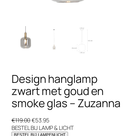
Design hanglamp
zwart met goud en
smoke glas – Zuzanna
O
H
€
119.00
€
53.95
o
u
BESTEL BIJ LAMP & LICHT
r
i
BESTEL BIJ LAMPENLICHT