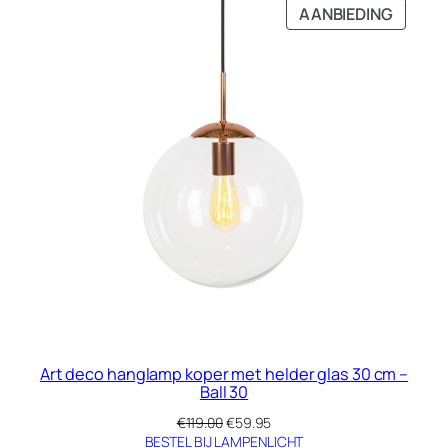
was:
is:
PRODU
AANBIEDING
€109.00.
€59.95.
IN
DE
UITVE
Art deco hanglamp koper met helder glas 30 cm –
Ball 30
Oorspronkelijke
Huidige
€
119.00
€
59.95
prijs
prijs
BESTEL BIJ LAMPENLICHT