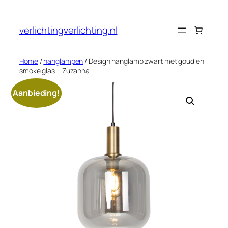
Ga
naar
verlichtingverlichting.nl
de
inhoud
Home
/
hanglampen
/ Design hanglamp zwart met goud en
smoke glas – Zuzanna
Aanbieding!