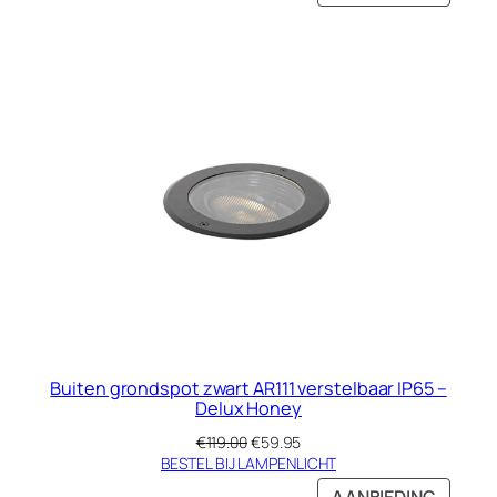
IN
DE
UITVE
Buiten grondspot zwart AR111 verstelbaar IP65 –
Delux Honey
Oorspronkelijke
Huidige
€
119.00
€
59.95
prijs
prijs
BESTEL BIJ LAMPENLICHT
was:
is:
PRODU
AANBIEDING