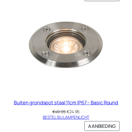
IN
DE
UITVE
Buiten grondspot staal 11cm IP67 – Basic Round
Oorspronkelijke
Huidige
€
49.95
€
24.95
prijs
prijs
BESTEL BIJ LAMPENLICHT
was:
is:
PRODU
AANBIEDING
€49.95.
€24.95.