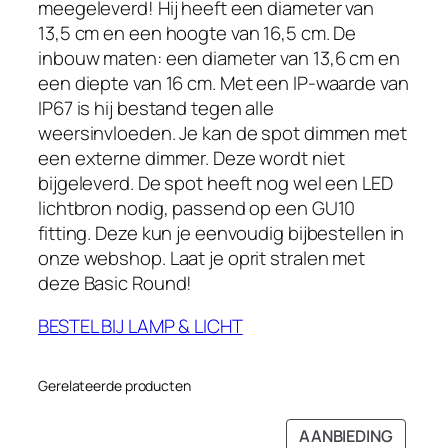
meegeleverd! Hij heeft een diameter van
a
.
13,5 cm en een hoogte van 16,5 cm. De
s
inbouw maten: een diameter van 13,6 cm en
:
een diepte van 16 cm. Met een IP-waarde van
€
IP67 is hij bestand tegen alle
1
weersinvloeden. Je kan de spot dimmen met
1
een externe dimmer. Deze wordt niet
9
bijgeleverd. De spot heeft nog wel een LED
.
lichtbron nodig, passend op een GU10
0
fitting. Deze kun je eenvoudig bijbestellen in
0
onze webshop. Laat je oprit stralen met
.
deze Basic Round!
BESTEL BIJ LAMP & LICHT
Gerelateerde producten
PRODU
AANBIEDING