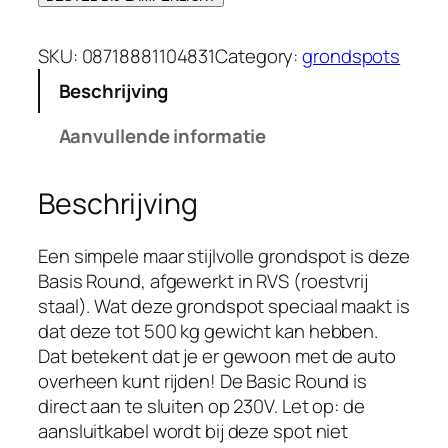
s
d
p
i
SKU:
08718881104831
Category:
grondspots
r
g
Beschrijving
o
e
n
p
Aanvullende informatie
k
r
e
i
Beschrijving
l
j
i
s
j
i
Een simpele maar stijlvolle grondspot is deze
k
s
Basis Round, afgewerkt in RVS (roestvrij
e
:
staal). Wat deze grondspot speciaal maakt is
p
€
dat deze tot 500 kg gewicht kan hebben.
r
7
Dat betekent dat je er gewoon met de auto
i
9
overheen kunt rijden! De Basic Round is
j
.
direct aan te sluiten op 230V. Let op: de
s
9
aansluitkabel wordt bij deze spot niet
w
5