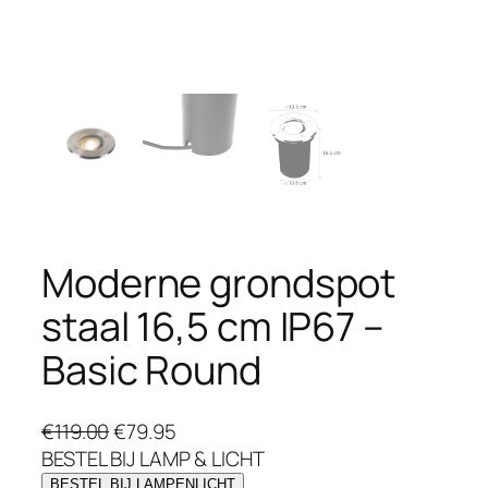
Moderne grondspot
staal 16,5 cm IP67 –
Basic Round
O
H
€
119.00
€
79.95
o
u
BESTEL BIJ LAMP & LICHT
r
i
BESTEL BIJ LAMPENLICHT