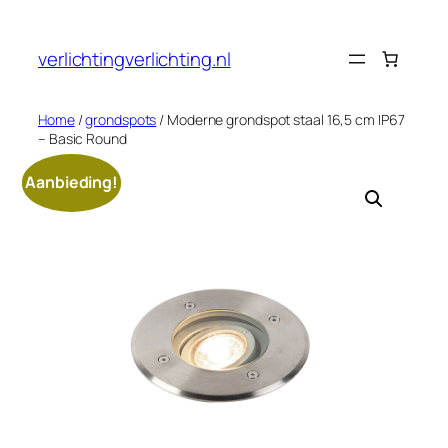
Ga
naar
verlichtingverlichting.nl
de
inhoud
Home
/
grondspots
/ Moderne grondspot staal 16,5 cm IP67
– Basic Round
Aanbieding!