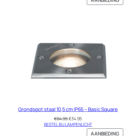
€119.00.
€59.95.
IN
DE
UITVE
Grondspot staal 10,5 cm IP65 – Basic Square
Oorspronkelijke
Huidige
€
64.95
€
34.95
prijs
prijs
BESTEL BIJ LAMPENLICHT
was:
is:
PRODU
AANBIEDING
€64.95.
€34.95.